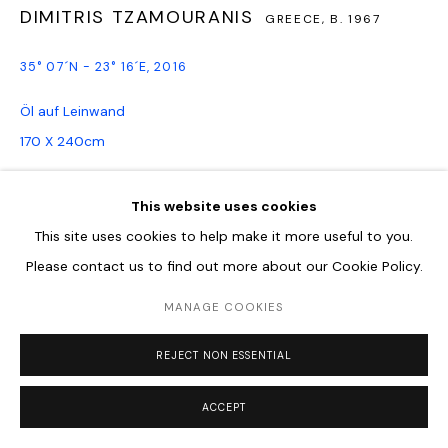
DIMITRIS TZAMOURANIS
GREECE,
B. 1967
35° 07´N - 23° 16´E
,
2016
Öl auf Leinwand
170 X 240cm
ENQUIRE
This website uses cookies
This site uses cookies to help make it more useful to you.
Dimitris Tzamouranis ist ein Maler im klassischen Sinne. Seine
Please contact us to find out more about our Cookie Policy.
gegenständlichen Gemälde zeugen von herausragendem
MANAGE COOKIES
handwerklichem Können. Sie entstehen auf großformatigen
Leinwänden, die er nach traditionellen Verfahren in
REJECT NON ESSENTIAL
zahlreichen Schichten grundiert,...
ACCEPT
READ MORE